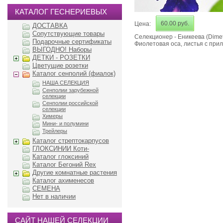
КАТАЛОГ ГЕСНЕРИЕВЫХ
60.00 руб.
Цена:
ДОСТАВКА
Сопутствующие товары
Селекционер - Еникеева (Dimet
Подарочные сертификаты
Фиолетовая оса, листья с при
ВЫГОДНО! Наборы
ДЕТКИ - РОЗЕТКИ
Цветущие розетки
Каталог сенполий (фиалок)
НАША СЕЛЕКЦИЯ
Сенполии зарубежной
селекции
Сенполии российской
селекции
Химеры
Мини- и полумини
Трейлеры
Каталог стрептокарпусов
ГЛОКСИНИИ Коти-
Каталог глоксиний
Каталог Бегоний Rex
Другие комнатные растения
Каталог ахименесов
СЕМЕНА
Нет в наличии
САЙТ НАШЕЙ СЕЛЕКЦИИ