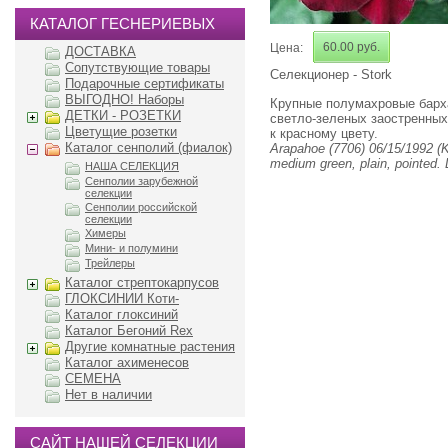
КАТАЛОГ ГЕСНЕРИЕВЫХ
60.00 руб.
Цена:
ДОСТАВКА
Сопутствующие товары
Селекционер - Stork
Подарочные сертификаты
ВЫГОДНО! Наборы
Крупные полумахровые барх
ДЕТКИ - РОЗЕТКИ
светло-зеленых заостренных 
Цветущие розетки
к красному цвету.
Каталог сенполий (фиалок)
Arapahoe (7706) 06/15/1992 (K.
medium green, plain, pointed. 
НАША СЕЛЕКЦИЯ
Сенполии зарубежной
селекции
Сенполии российской
селекции
Химеры
Мини- и полумини
Трейлеры
Каталог стрептокарпусов
ГЛОКСИНИИ Коти-
Каталог глоксиний
Каталог Бегоний Rex
Другие комнатные растения
Каталог ахименесов
СЕМЕНА
Нет в наличии
САЙТ НАШЕЙ СЕЛЕКЦИИ