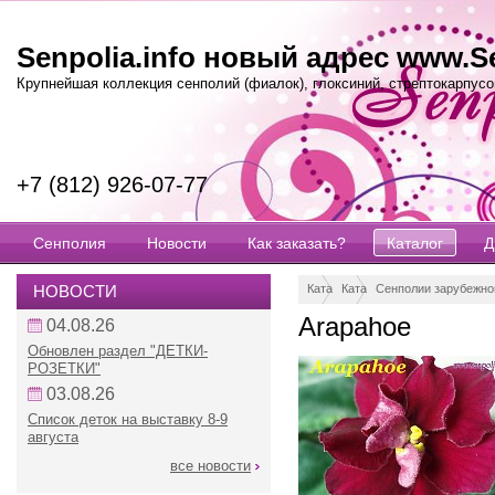
Senpolia.info новый адрес www.Se
Крупнейшая коллекция сенполий (фиалок), глоксиний, стрептокарпусов
+7 (812) 926-07-77
Сенполия
Новости
Как заказать?
Каталог
Д
НОВОСТИ
Каталог
Каталог сенполий (фиалок)
Сенполии зарубежно
Arapahoe
04.08.26
Обновлен раздел "ДЕТКИ-
РОЗЕТКИ"
03.08.26
Список деток на выставку 8-9
августа
все новости