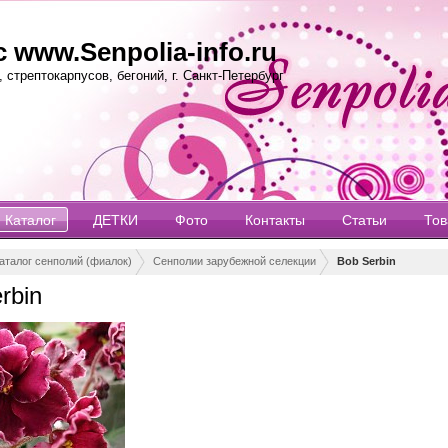
 www.Senpolia-info.ru
стрептокарпусов, бегоний, г. Санкт-Петербург
Каталог
ДЕТКИ
Фото
Контакты
Статьи
То
аталог сенполий (фиалок)
Сенполии зарубежной селекции
Bob Serbin
rbin