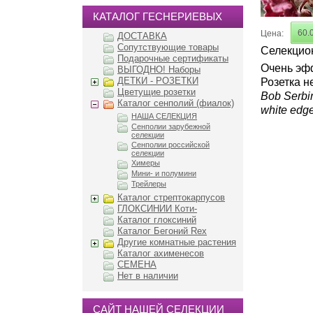
КАТАЛОГ ГЕСНЕРИЕВЫХ
60.
Цена:
ДОСТАВКА
Сопутствующие товары
Селекцион
Подарочные сертификаты
Очень эфф
ВЫГОДНО! Наборы
ДЕТКИ - РОЗЕТКИ
Розетка н
Цветущие розетки
Bob Serbin
Каталог сенполий (фиалок)
white edge
НАША СЕЛЕКЦИЯ
Сенполии зарубежной
селекции
Сенполии российской
селекции
Химеры
Мини- и полумини
Трейлеры
Каталог стрептокарпусов
ГЛОКСИНИИ Коти-
Каталог глоксиний
Каталог Бегоний Rex
Другие комнатные растения
Каталог ахименесов
СЕМЕНА
Нет в наличии
САЙТ НАШЕЙ СЕЛЕКЦИИ