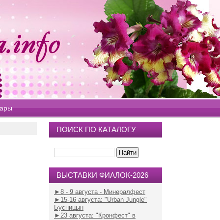
вары
ПОИСК ПО КАТАЛОГУ
ВЫСТАВКИ ФИАЛОК-2026
►8 - 9 августа - Минералфест
►15-16 августа
: "Urban Jungle"
Бусницын
►23 августа
: "Кронфест" в