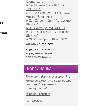
Кронштадте
►
12-13 сентября - ФЕСТ -
ТРОПИКА
►19-20 сентября - ГРОУБОКС
маркет,
Брусницын
►26 - 27 сентября: "Авторские
м.
Штучки"
►3 - 4 октября: WOWFEST
►17 - 18 октября: "Авторские
/thin
Штучки"
►21-22 ноября - ГРОУБОКС
маркет,
Брусницын
+7 (911) 254-17-95 Елена
+7 (812) 926-07-77 Ирина
ВСЕ О ВЫСТАВКАХ >>
КОРЗИНОЧКА
Корзина с Вашим заказом. Вы
можете изменить количество
растений. Приятного
выращивания!
В вашей корзине
нет
заказов