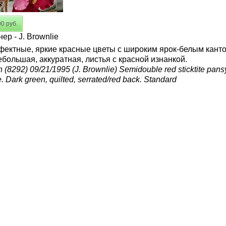
00 руб.
ер - J. Brownlie
ектные, яркие красные цветы с широким ярок-белым канто
ебольшая, аккуратная, листья с красной изнанкой.
 (8292) 09/21/1995 (J. Brownlie) Semidouble red sticktite pansy
. Dark green, quilted, serrated/red back. Standard