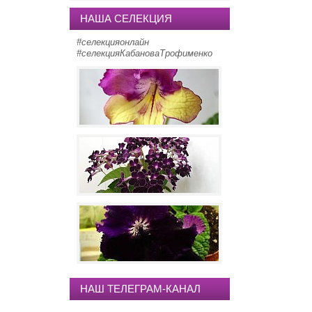
НАША СЕЛЕКЦИЯ
#селекцияонлайн
#селекцияКабановаТрофименко
Пока проверяем! 223-1
стрептокарпус BMW
стрептокарпус Nissan Murano
НАШ ТЕЛЕГРАМ-КАНАЛ