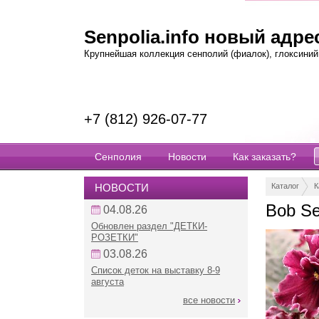
Senpolia.info новый адрес
Крупнейшая коллекция сенполий (фиалок), глоксиний, 
+7 (812) 926-07-77
Сенполия
Новости
Как заказать?
НОВОСТИ
Каталог
К
Bob Se
04.08.26
Обновлен раздел "ДЕТКИ-
РОЗЕТКИ"
03.08.26
Список деток на выставку 8-9
августа
все новости