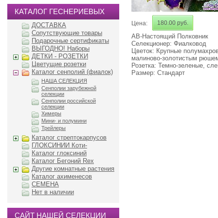
КАТАЛОГ ГЕСНЕРИЕВЫХ
180.00 руб.
Цена:
ДОСТАВКА
Сопутствующие товары
АВ-Настоящий Полковник
Подарочные сертификаты
Селекционер: Фиалковод
ВЫГОДНО! Наборы
Цветок: Крупные полумахро
ДЕТКИ - РОЗЕТКИ
малиново-золотистым рюше
Цветущие розетки
Розетка: Темно-зеленые, сле
Каталог сенполий (фиалок)
Размер: Стандарт
НАША СЕЛЕКЦИЯ
Сенполии зарубежной
селекции
Сенполии российской
селекции
Химеры
Мини- и полумини
Трейлеры
Каталог стрептокарпусов
ГЛОКСИНИИ Коти-
Каталог глоксиний
Каталог Бегоний Rex
Другие комнатные растения
Каталог ахименесов
СЕМЕНА
Нет в наличии
САЙТ НАШЕЙ СЕЛЕКЦИИ