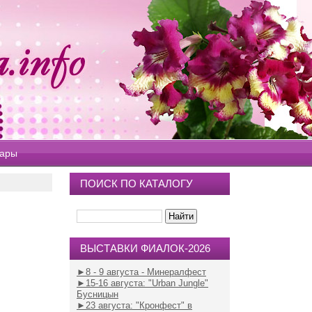
вары
ПОИСК ПО КАТАЛОГУ
ВЫСТАВКИ ФИАЛОК-2026
►8 - 9 августа - Минералфест
►15-16 августа
: "Urban Jungle"
Бусницын
►23 августа
: "Кронфест" в