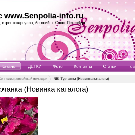
 www.Senpolia-info.ru
стрептокарпусов, бегоний, г. Санкт-Петербург
Каталог
ДЕТКИ
Фото
Контакты
Статьи
То
г сенполий (фиалок)
Сенполии российской селекции
NiK-Турчанка (Новинка каталога)
рчанка (Новинка каталога)