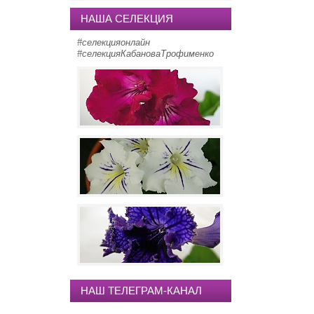
НАША СЕЛЕКЦИЯ
#селекцияонлайн
#селекцияКабановаТрофименко
Burberry
стрептокарпус Givenchy
стрептокарпус Fahrenheith
НАШ ТЕЛЕГРАМ-КАНАЛ