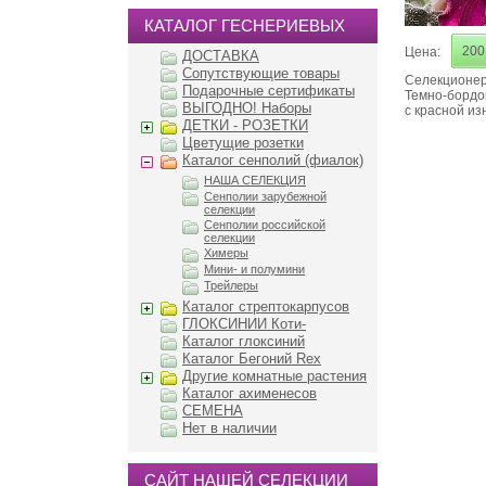
КАТАЛОГ ГЕСНЕРИЕВЫХ
200
Цена:
ДОСТАВКА
Сопутствующие товары
Селекционер
Подарочные сертификаты
Темно-бордо
ВЫГОДНО! Наборы
с красной из
ДЕТКИ - РОЗЕТКИ
Цветущие розетки
Каталог сенполий (фиалок)
НАША СЕЛЕКЦИЯ
Сенполии зарубежной
селекции
Сенполии российской
селекции
Химеры
Мини- и полумини
Трейлеры
Каталог стрептокарпусов
ГЛОКСИНИИ Коти-
Каталог глоксиний
Каталог Бегоний Rex
Другие комнатные растения
Каталог ахименесов
СЕМЕНА
Нет в наличии
САЙТ НАШЕЙ СЕЛЕКЦИИ