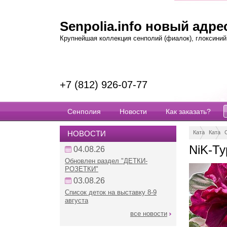
Senpolia.info новый адрес
Крупнейшая коллекция сенполий (фиалок), глоксиний, 
+7 (812) 926-07-77
Сенполия
Новости
Как заказать?
НОВОСТИ
Каталог
Катало
NiK-Ту
04.08.26
Обновлен раздел "ДЕТКИ-
РОЗЕТКИ"
03.08.26
Список деток на выставку 8-9
августа
все новости