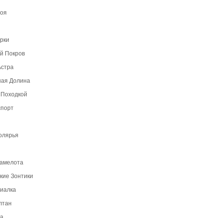
Моя
рки
й Покров
Астра
ная Долина
 Походкой
спорт
олярья
Камелота
кие Зонтики
иалка
лтан
а