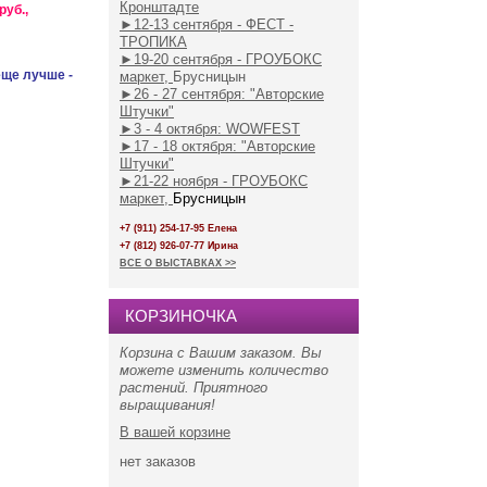
Кронштадте
руб.,
►
12-13 сентября - ФЕСТ -
ТРОПИКА
►19-20 сентября - ГРОУБОКС
еще лучше -
маркет,
Брусницын
►26 - 27 сентября: "Авторские
Штучки"
►3 - 4 октября: WOWFEST
►17 - 18 октября: "Авторские
Штучки"
►21-22 ноября - ГРОУБОКС
маркет,
Брусницын
+7 (911) 254-17-95 Елена
+7 (812) 926-07-77 Ирина
ВСЕ О ВЫСТАВКАХ >>
КОРЗИНОЧКА
Корзина с Вашим заказом. Вы
можете изменить количество
растений. Приятного
выращивания!
В вашей корзине
нет
заказов