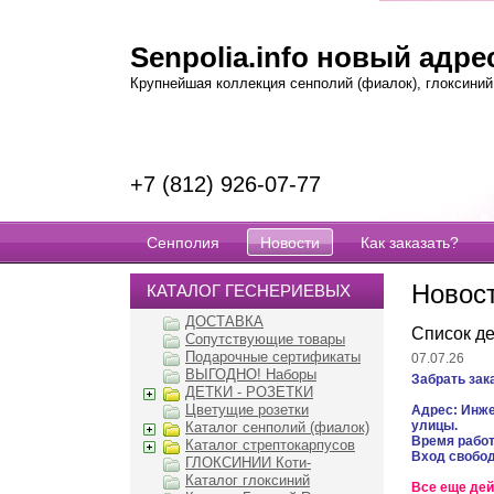
Senpolia.info новый адрес
Крупнейшая коллекция сенполий (фиалок), глоксиний, 
+7 (812) 926-07-77
Сенполия
Новости
Как заказать?
Новос
КАТАЛОГ ГЕСНЕРИЕВЫХ
ДОСТАВКА
Список де
Сопутствующие товары
Подарочные сертификаты
07.07.26
ВЫГОДНО! Наборы
Забрать зак
ДЕТКИ - РОЗЕТКИ
Цветущие розетки
Адрес: Инже
улицы.
Каталог сенполий (фиалок)
Время работы
Каталог стрептокарпусов
Вход свобо
ГЛОКСИНИИ Коти-
Каталог глоксиний
Все еще дей