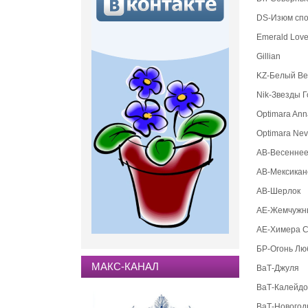
DS-Изюм сп
Emerald Lov
Gillian
KZ-Белый В
Nik-Звезды 
Optimara Ann
Optimara Neve
АВ-Весеннее
АВ-Мексикан
АВ-Шерлок
АЕ-Жемчужн
АЕ-Химера 
БР-Огонь Лю
МАКС-КАНАЛ
ВаТ-Джуля
ВаТ-Калейдо
ВаТ-Новогод