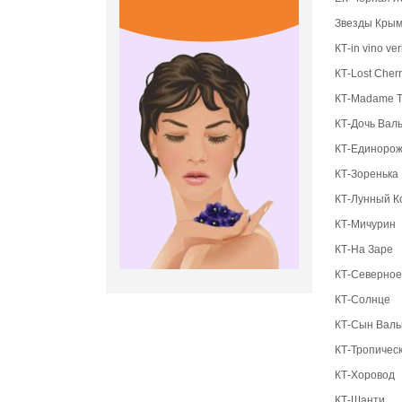
Звезды Кры
КТ-in vino ver
КТ-Lost Cher
КТ-Madame T
КТ-Дочь Вал
КТ-Единорож
КТ-Зоренька
КТ-Лунный К
КТ-Мичурин
КТ-На Заре
КТ-Северное
КТ-Солнце
КТ-Сын Валь
КТ-Тропичес
КТ-Хоровод
КТ-Шанти