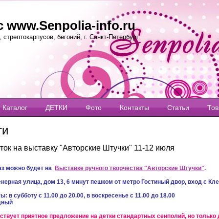
 www.Senpolia-info.ru
стрептокарпусов, бегоний, г. Санкт-Петербург
Каталог
ДЕТКИ
Фото
Контакты
Статьи
То
ти
ток на выставку "Авторские Штучки" 11-12 июля
аз можно будет на
Выставке ручного творчества "Авторские Штучки"
.
нерная улица, дом 13, 6 минут пешком от метро Гостиный двор, вход с Кл
: в субботу с 11.00 до 20.00, в воскресенье с 11.00 до 18.00
дный
ствует приятное предложение на детки стандартных сенполий, но только