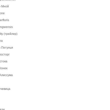
о Мной
one
rfloris
tangwensis
lty (трейлер)
na
 Петунья
осторг
стока
Конек
Алиссума
ечевица
ези