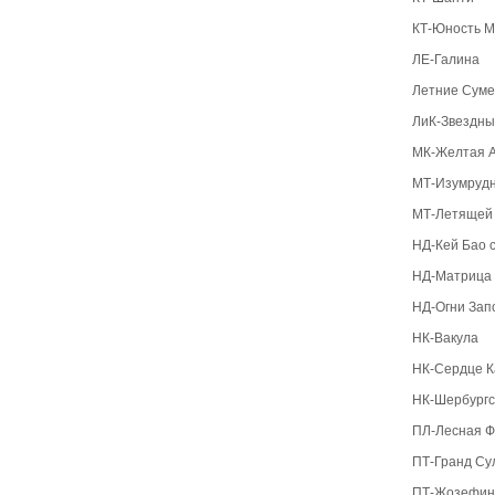
КТ-Юность 
ЛЕ-Галина
Летние Суме
ЛиК-Звездны
МК-Желтая 
МТ-Изумруд
МТ-Летящей
НД-Кей Бао 
НД-Матрица
НД-Огни Зап
НК-Вакула
НК-Сердце 
НК-Шербургс
ПЛ-Лесная Ф
ПТ-Гранд Су
ПТ-Жозефин