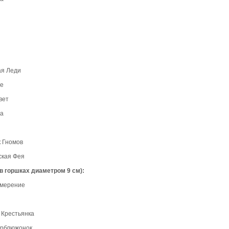
ая Леди
ые
вет
ла
 Гномов
ская Фея
 горшках диаметром 9 см):
змерение
Крестьянка
ерблюжонок