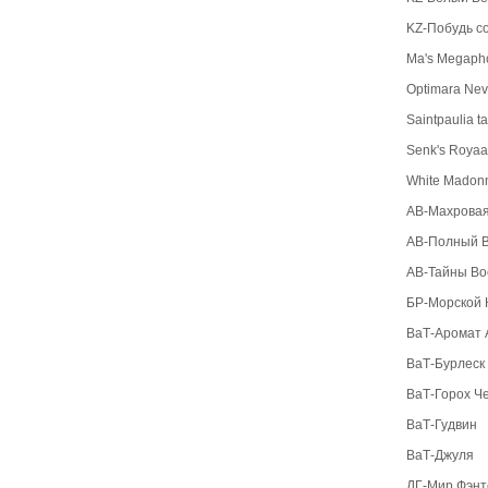
KZ-Побудь с
Ma's Megaph
Optimara Neve
Saintpaulia 
Senk's Royaa
White Madon
АВ-Махровая
АВ-Полный В
АВ-Тайны Во
БР-Морской 
ВаТ-Аромат 
ВаТ-Бурлеск
ВаТ-Горох Ч
ВаТ-Гудвин
ВаТ-Джуля
ДГ-Мир Фэнт