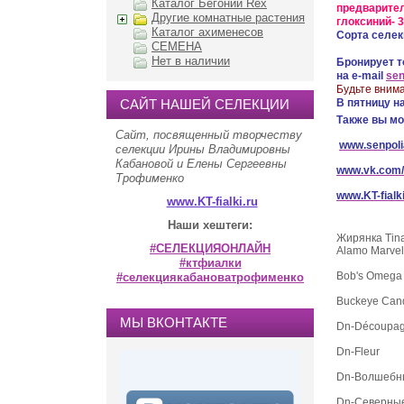
Каталог Бегоний Rex
предварител
Другие комнатные растения
глоксиний- 3
Каталог ахименесов
Сорта селекц
СЕМЕНА
Нет в наличии
Бронирует 
на e-mail
sen
Будьте вним
САЙТ НАШЕЙ СЕЛЕКЦИИ
В пятницу н
Также вы мо
Сайт, посвященный творчеству
www.senpolia
селекции Ирины Владимировны
Кабановой и Елены Сергеевны
www.vk.com/
Трофименко
www.KT-fialki
www.KT-fialki.ru
Наши хештеги:
Жирянка Tina
#СЕЛЕКЦИЯОНЛАЙН
Alamo Marvel
#ктфиалки
Bob's Omega
#селекциякабановатрофименко
Buckeye Cand
МЫ ВКОНТАКТЕ
Dn-Découpa
Dn-Fleur
Dn-Волшебн
Dn-Северны