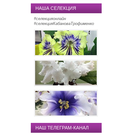
НАША СЕЛЕКЦИЯ
#селекцияонлайн
#селекцияКабановаТрофименко
KT-Amber Room
Cnhtgnjrfhgec Angelina Jolie
КТ-Норильск (KT-F1-10)
НАШ ТЕЛЕГРАМ-КАНАЛ