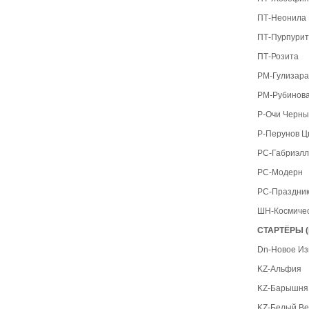
ПТ-Неонила
ПТ-Пурпурит
ПТ-Розита
РМ-Гулизара
РМ-Рубинов
Р-Очи Черн
Р-Перунов Ц
РС-Габриэл
РС-Модерн
РС-Праздник
ШН-Космиче
СТАРТЁРЫ (в
Dn-Новое И
KZ-Альфия
KZ-Барышня 
KZ-Белый В