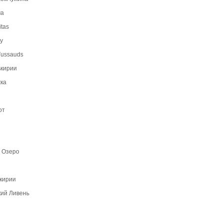
ма
itas
ry
ussauds
ькирии
ка
от
 Озеро
кирии
кий Ливень