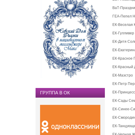
ВаТ-Праздни
ГЕА-Пепел 
ЕК-Веселая 
ЕК-Гулливер
ЕК-Дитя Сол
ЕК-Екатерин
ЕК-Красное 
ЕК-Красный
ЕК-Маэстро
ЕК-Петр Пе
ГРУППА В ОК
ЕК-Принцесс
ЕК-Сады Се
ЕК-Синее-С
ЕК-Смороди
ЕК-Танцующ
ЕК-Черная 