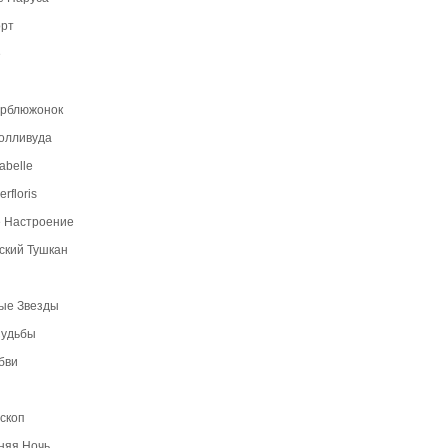
орт
e
ерблюжонок
Голливуда
abelle
rfloris
 Настроение
ский Тушкан
ые Звезды
Судьбы
бви
скоп
няя Ночь