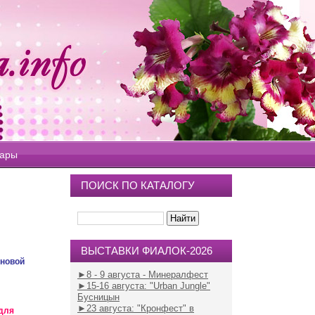
вары
ПОИСК ПО КАТАЛОГУ
ВЫСТАВКИ ФИАЛОК-2026
еновой
►8 - 9 августа - Минералфест
►15-16 августа
: "Urban Jungle"
Бусницын
►23 августа
: "Кронфест" в
 для