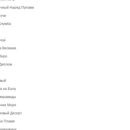
чный Наряд Пуговки
Ночи
Клумба
нца
а Великая
Перо
 Диплом
рвый
а на Балу
мирамиды
инее Море
новый Десерт
ее Пламя
Жемчужина