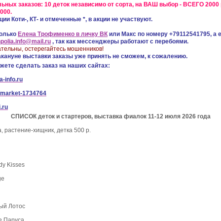
ьных заказов: 10 деток независимо от сорта, на ВАШ выбор - ВСЕГО 2000 
000.
ии Коти-, КТ- и отмеченные *, в акции не участвуют.
только
Елена Трофименко в личку ВК
или Макс по номеру +79112541795, а 
polia.info@mail.ru
, так как мессенджеры работают с перебоями.
ательны, остерегайтесь мошенников!
акануне выставки заказы уже принять не сможем, к сожалению.
жете сделать заказ на наших сайтах:
-info.ru
market-1734764
.ru
СПИСОК деток и стартеров,
выставка фиалок 11-12 июля 2026 года
, растение-хищник, детка 500 р.
y Kisses
ge
ый Лотос
е Паруса